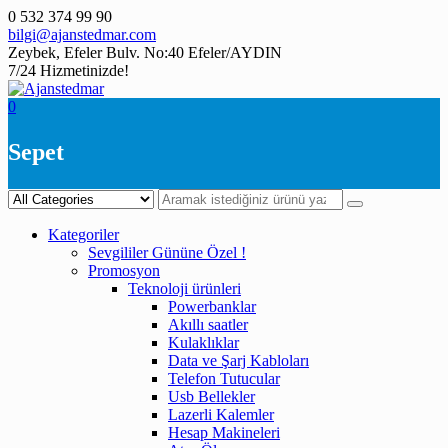
Skip
0 532 374 99 90
to
bilgi@ajanstedmar.com
content
Zeybek, Efeler Bulv. No:40 Efeler/AYDIN
7/24 Hizmetinizde!
0
Sepet
Kategoriler
Sevgililer Gününe Özel !
Promosyon
Teknoloji ürünleri
Powerbanklar
Akıllı saatler
Kulaklıklar
Data ve Şarj Kabloları
Telefon Tutucular
Usb Bellekler
Lazerli Kalemler
Hesap Makineleri