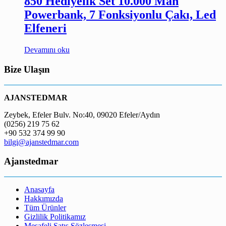
850 Hediyelik Set 10.000 Mah
Powerbank, 7 Fonksiyonlu Çakı, Led
Elfeneri
Devamını oku
Bize Ulaşın
AJANSTEDMAR
Zeybek, Efeler Bulv. No:40, 09020 Efeler/Aydın
(0256) 219 75 62
+90 532 374 99 90
bilgi@ajanstedmar.com
Ajanstedmar
Anasayfa
Hakkımızda
Tüm Ürünler
Gizlilik Politikamız
Mesafeli Satış Sözleşmesi