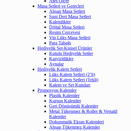
Ateş Ölçer
Masa Setleri ve Gereçleri
Ahşap Masa Setleri
Suni Deri Masa Setleri
Kalemlikler
Dijital Masa Setleri
Resim Çerçevesi
Vip Lüks Masa Setleri
Para Tabağı
Hediyelik Set-Kişisel Ürünler
Kutulu Hediyelik Setler
Karvizitlikler
Aynalar
Hediyelik Kalem Setleri
Lüks Kalem Setleri (2’li)
Lüks Kalem Setleri (Tekli)
Kalem ve Set Kutuları
Promosyon Kalemler
Plastik Kalemler
Kurşun Kalemler
Geri Dönüşümlü Kalemler
Metal Tükenmez & Roller & Versatil
Kalemler
Dokunmatik Ekran Kalemleri
Ahşap Tükenmez Kalemler