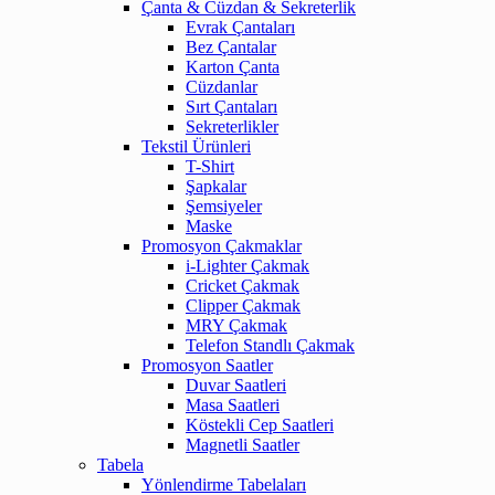
Çanta & Cüzdan & Sekreterlik
Evrak Çantaları
Bez Çantalar
Karton Çanta
Cüzdanlar
Sırt Çantaları
Sekreterlikler
Tekstil Ürünleri
T-Shirt
Şapkalar
Şemsiyeler
Maske
Promosyon Çakmaklar
i-Lighter Çakmak
Cricket Çakmak
Clipper Çakmak
MRY Çakmak
Telefon Standlı Çakmak
Promosyon Saatler
Duvar Saatleri
Masa Saatleri
Köstekli Cep Saatleri
Magnetli Saatler
Tabela
Yönlendirme Tabelaları