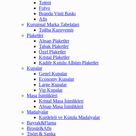
Totem
Folyo
Branda Vinil Baskı
Afiş
Kurumsal Marka Tabelaları
Tuğba Kuruyemiş
Plaketler
Ahşap Plaketler
Tabak Plaketler
Özel Plaketler
Kristal Plaketler
Kadife Kutulu Albüm Plaketler
Kupalar
Genel Kupalar
Economy Kupalar
Large Kupalar
Vip Kupalar
Masa İsimlikleri
Kristal Masa İsimlikleri
Ahşap Masa İsimlikleri
Madalyalar
Kurdeleli ve Kutulu Madalyalar
Bayrak&Flama
Broşür&Afiş
Tişört & Şapka