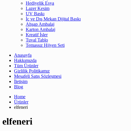
Hediyelik Eşya
Lazer Kesim
UV Baskı
İç ve Dış Mekan Dijital Baskı
Ahşap Ambalaj
Karton Ambalaj
Kreatif İşler
Tuval Tablo
Temassız Hijyen Seti
Anasayfa
Hakkımızda
Tüm Ürünler
Gizlilik Politikamız
Mesafeli Satış Sözleşmesi
İletişim
Blog
Home
Ürünler
elfeneri
elfeneri