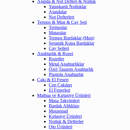
Ajanda & Not Defteri & Notluk
Yapışkanlı Notluklar
Ajandalar
Not Defterleri
Termos & Mug & Çay Seti
Termoslar
Mataralar
Termos Bardaklar (Mug)
Seramik Kupa Bardaklar
Çay Setleri
Anahtarlık & Rozet
Rozetler
Metal Anahtarlıklar
Özel Tasarım Anahtarlık
Plastolu Anahtarlık
Çakı & El Feneri
Cep Çakıları
El Fenerleri
Matbaa ve Kırtasiye Ürünleri
Masa Takvimleri
Bardak Altlıkları
Mousepad
Kırtasiye Ürünleri
Notluk & Defterler
Oto Ürünleri