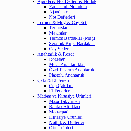
Ajanda & Not Defteri & Notluk
Yapışkanlı Notluklar
Ajandalar
Not Defterleri
Termos & Mug & Çay Seti
Termoslar
Mataralar
Termos Bardaklar (Mug)
Seramik Kupa Bardaklar
Çay Setleri
Anahtarlık & Rozet
Rozetler
Metal Anahtarlıklar
Özel Tasarım Anahtarlık
Plastolu Anahtarlık
Çakı & El Feneri
Cep Çakıları
El Fenerleri
Matbaa ve Kırtasiye Ürünleri
Masa Takvimleri
Bardak Altlıkları
Mousepad
Kırtasiye Ürünleri
Notluk & Defterler
Oto Ürünleri