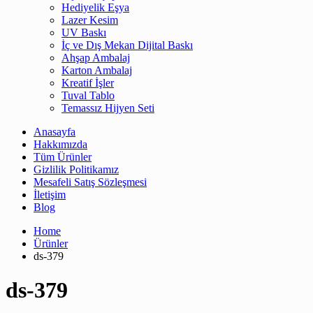
Hediyelik Eşya
Lazer Kesim
UV Baskı
İç ve Dış Mekan Dijital Baskı
Ahşap Ambalaj
Karton Ambalaj
Kreatif İşler
Tuval Tablo
Temassız Hijyen Seti
Anasayfa
Hakkımızda
Tüm Ürünler
Gizlilik Politikamız
Mesafeli Satış Sözleşmesi
İletişim
Blog
Home
Ürünler
ds-379
ds-379