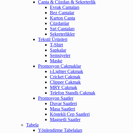
Çanta & Cüzdan & Sekreterlik
Evrak Çantaları
Bez Çantalar
Karton Çanta
Cüzdanlar
Sırt Çantaları
Sekreterlikler
Tekstil Ürünleri
T-Shirt
Şapkalar
Şemsiyeler
Maske
Promosyon Çakmaklar
i-Lighter Çakmak
Cricket Çakmak
Clipper Çakmak
MRY Çakmak
Telefon Standlı Çakmak
Promosyon Saatler
Duvar Saatleri
Masa Saatleri
Köstekli Cep Saatleri
Magnetli Saatler
Tabela
Yönlendirme Tabelaları