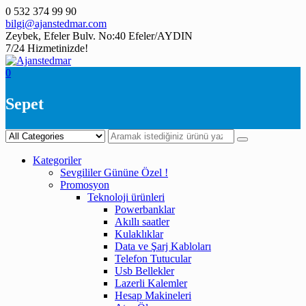
Skip
0 532 374 99 90
to
bilgi@ajanstedmar.com
content
Zeybek, Efeler Bulv. No:40 Efeler/AYDIN
7/24 Hizmetinizde!
0
Sepet
Kategoriler
Sevgililer Gününe Özel !
Promosyon
Teknoloji ürünleri
Powerbanklar
Akıllı saatler
Kulaklıklar
Data ve Şarj Kabloları
Telefon Tutucular
Usb Bellekler
Lazerli Kalemler
Hesap Makineleri