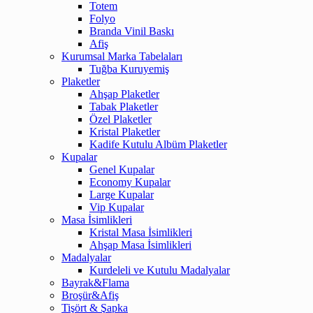
Totem
Folyo
Branda Vinil Baskı
Afiş
Kurumsal Marka Tabelaları
Tuğba Kuruyemiş
Plaketler
Ahşap Plaketler
Tabak Plaketler
Özel Plaketler
Kristal Plaketler
Kadife Kutulu Albüm Plaketler
Kupalar
Genel Kupalar
Economy Kupalar
Large Kupalar
Vip Kupalar
Masa İsimlikleri
Kristal Masa İsimlikleri
Ahşap Masa İsimlikleri
Madalyalar
Kurdeleli ve Kutulu Madalyalar
Bayrak&Flama
Broşür&Afiş
Tişört & Şapka