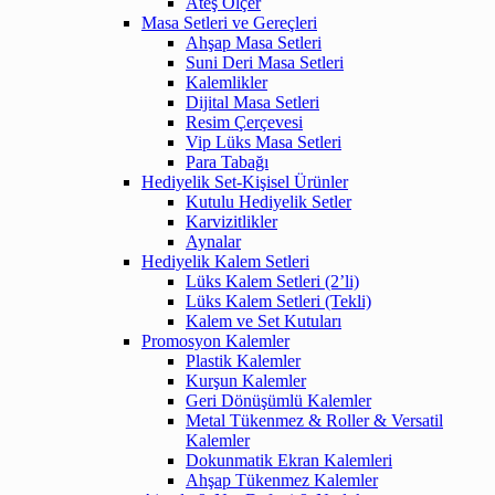
Ateş Ölçer
Masa Setleri ve Gereçleri
Ahşap Masa Setleri
Suni Deri Masa Setleri
Kalemlikler
Dijital Masa Setleri
Resim Çerçevesi
Vip Lüks Masa Setleri
Para Tabağı
Hediyelik Set-Kişisel Ürünler
Kutulu Hediyelik Setler
Karvizitlikler
Aynalar
Hediyelik Kalem Setleri
Lüks Kalem Setleri (2’li)
Lüks Kalem Setleri (Tekli)
Kalem ve Set Kutuları
Promosyon Kalemler
Plastik Kalemler
Kurşun Kalemler
Geri Dönüşümlü Kalemler
Metal Tükenmez & Roller & Versatil
Kalemler
Dokunmatik Ekran Kalemleri
Ahşap Tükenmez Kalemler