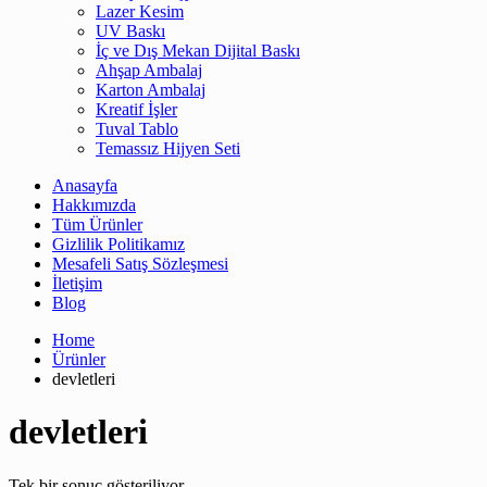
Lazer Kesim
UV Baskı
İç ve Dış Mekan Dijital Baskı
Ahşap Ambalaj
Karton Ambalaj
Kreatif İşler
Tuval Tablo
Temassız Hijyen Seti
Anasayfa
Hakkımızda
Tüm Ürünler
Gizlilik Politikamız
Mesafeli Satış Sözleşmesi
İletişim
Blog
Home
Ürünler
devletleri
devletleri
Tek bir sonuç gösteriliyor