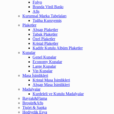
Folyo
Branda Vinil Baskı
Afiş
Kurumsal Marka Tabelaları
Tuğba Kuruyemiş
Plaketler
Ahşap Plaketler
Tabak Plaketler
Özel Plaketler
Kristal Plaketler
Kadife Kutulu Albüm Plaketler
Kupalar
Genel Kupalar
Economy Kupalar
Large Kupalar
Vip Kupalar
Masa İsimlikleri
Kristal Masa İsimlikleri
Ahşap Masa İsimlikleri
Madalyalar
Kurdeleli ve Kutulu Madalyalar
Bayrak&Flama
Broşür&Afiş
Tişört & Şapka
Hediyelik Eşya