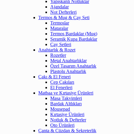
Yapışkanlı Notluklar
Ajandalar
Not Defterleri
Termos & Mug & Çay Seti
Termoslar
Mataralar
Termos Bardaklar (Mug)
Seramik Kupa Bardaklar
Çay Setleri
Anahtarlık & Rozet
Rozetler
Metal Anahtarlıklar
Özel Tasarım Anahtarlık
Plastolu Anahtarlık
Çakı & El Feneri
Cep Çakıları
El Fenerleri
Matbaa ve Kırtasiye Ürünleri
Masa Takvimleri
Bardak Altlıkları
Mousepad
Kırtasiye Ürünleri
Notluk & Defterler
Oto Ürünleri
Çanta & Cüzdan & Sekreterlik