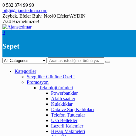
Skip
0 532 374 99 90
to
bilgi@ajanstedmar.com
content
Zeybek, Efeler Bulv. No:40 Efeler/AYDIN
7/24 Hizmetinizde!
0
Sepet
Kategoriler
Sevgililer Gününe Özel !
Promosyon
Teknoloji ürünleri
Powerbanklar
Akıllı saatler
Kulaklıklar
Data ve Şarj Kabloları
Telefon Tutucular
Usb Bellekler
Lazerli Kalemler
Hesap Makineleri