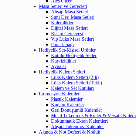
Ateş Ölçer
Masa Setleri ve Gereçleri
Ahşap Masa Setleri
Suni Deri Masa Setleri
Kalemlikler
Dijital Masa Setleri
Resim Çerçevesi
Vip Lüks Masa Setleri
Para Tabağı
Hediyelik Set-Kişisel Ürünler
Kutulu Hediyelik Setler
Karvizitlikler
Aynalar
Hediyelik Kalem Setleri
Lüks Kalem Setleri (2’li)
Lüks Kalem Setleri (Tekli)
Kalem ve Set Kutuları
Promosyon Kalemler
Plastik Kalemler
Kurşun Kalemler
Geri Dönüşümlü Kalemler
Metal Tükenmez & Roller & Versatil Kalem
Dokunmatik Ekran Kalemleri
Ahşap Tükenmez Kalemler
Ajanda & Not Defteri & Notluk