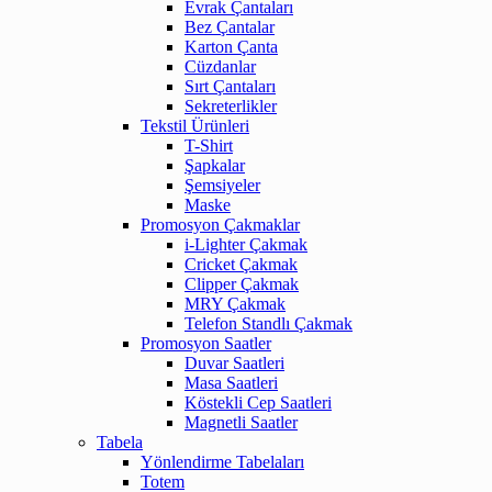
Evrak Çantaları
Bez Çantalar
Karton Çanta
Cüzdanlar
Sırt Çantaları
Sekreterlikler
Tekstil Ürünleri
T-Shirt
Şapkalar
Şemsiyeler
Maske
Promosyon Çakmaklar
i-Lighter Çakmak
Cricket Çakmak
Clipper Çakmak
MRY Çakmak
Telefon Standlı Çakmak
Promosyon Saatler
Duvar Saatleri
Masa Saatleri
Köstekli Cep Saatleri
Magnetli Saatler
Tabela
Yönlendirme Tabelaları
Totem