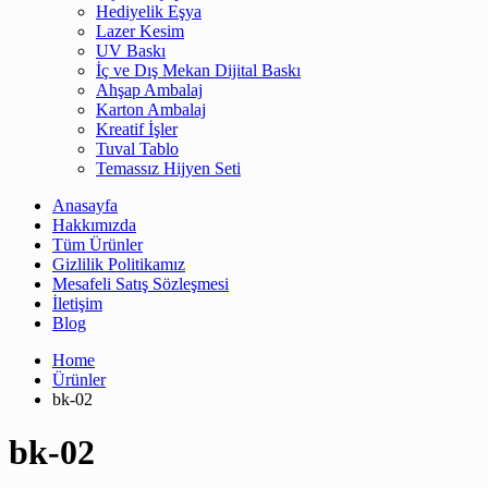
Hediyelik Eşya
Lazer Kesim
UV Baskı
İç ve Dış Mekan Dijital Baskı
Ahşap Ambalaj
Karton Ambalaj
Kreatif İşler
Tuval Tablo
Temassız Hijyen Seti
Anasayfa
Hakkımızda
Tüm Ürünler
Gizlilik Politikamız
Mesafeli Satış Sözleşmesi
İletişim
Blog
Home
Ürünler
bk-02
bk-02