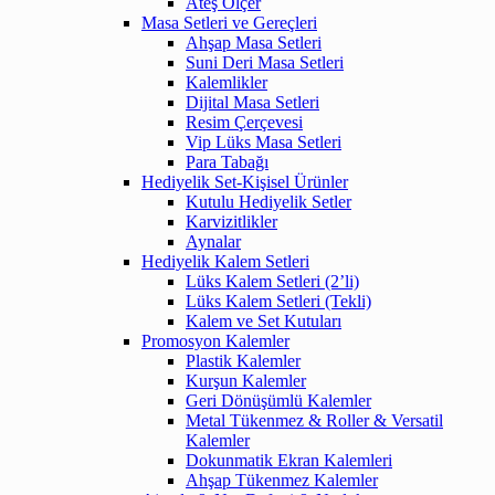
Ateş Ölçer
Masa Setleri ve Gereçleri
Ahşap Masa Setleri
Suni Deri Masa Setleri
Kalemlikler
Dijital Masa Setleri
Resim Çerçevesi
Vip Lüks Masa Setleri
Para Tabağı
Hediyelik Set-Kişisel Ürünler
Kutulu Hediyelik Setler
Karvizitlikler
Aynalar
Hediyelik Kalem Setleri
Lüks Kalem Setleri (2’li)
Lüks Kalem Setleri (Tekli)
Kalem ve Set Kutuları
Promosyon Kalemler
Plastik Kalemler
Kurşun Kalemler
Geri Dönüşümlü Kalemler
Metal Tükenmez & Roller & Versatil
Kalemler
Dokunmatik Ekran Kalemleri
Ahşap Tükenmez Kalemler