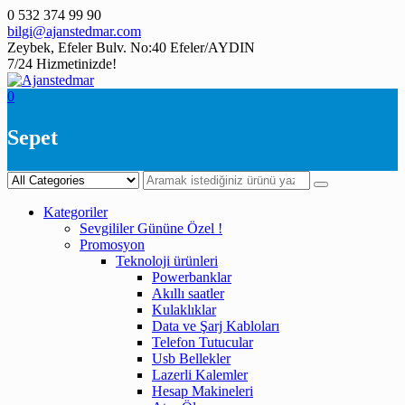
Skip
0 532 374 99 90
to
bilgi@ajanstedmar.com
content
Zeybek, Efeler Bulv. No:40 Efeler/AYDIN
7/24 Hizmetinizde!
0
Sepet
Kategoriler
Sevgililer Gününe Özel !
Promosyon
Teknoloji ürünleri
Powerbanklar
Akıllı saatler
Kulaklıklar
Data ve Şarj Kabloları
Telefon Tutucular
Usb Bellekler
Lazerli Kalemler
Hesap Makineleri