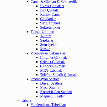
Çanta & Cüzdan & Sekreterlik
Evrak Çantaları
Bez Çantalar
Karton Çanta
Cüzdanlar
Sırt Çantaları
Sekreterlikler
Tekstil Ürünleri
T-Shirt
Şapkalar
Şemsiyeler
Maske
Promosyon Çakmaklar
i-Lighter Çakmak
Cricket Çakmak
Clipper Çakmak
MRY Çakmak
Telefon Standlı Çakmak
Promosyon Saatler
Duvar Saatleri
Masa Saatleri
Köstekli Cep Saatleri
Magnetli Saatler
Tabela
Yönlendirme Tabelaları