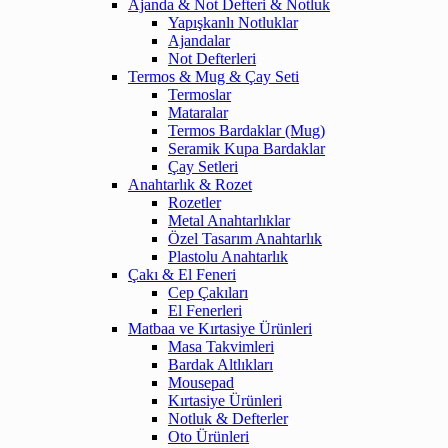
Ajanda & Not Defteri & Notluk
Yapışkanlı Notluklar
Ajandalar
Not Defterleri
Termos & Mug & Çay Seti
Termoslar
Mataralar
Termos Bardaklar (Mug)
Seramik Kupa Bardaklar
Çay Setleri
Anahtarlık & Rozet
Rozetler
Metal Anahtarlıklar
Özel Tasarım Anahtarlık
Plastolu Anahtarlık
Çakı & El Feneri
Cep Çakıları
El Fenerleri
Matbaa ve Kırtasiye Ürünleri
Masa Takvimleri
Bardak Altlıkları
Mousepad
Kırtasiye Ürünleri
Notluk & Defterler
Oto Ürünleri