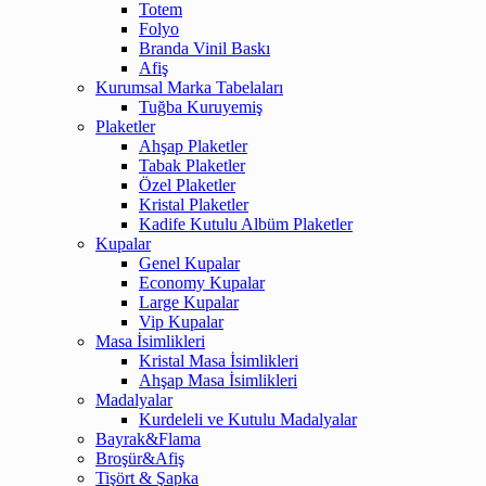
Totem
Folyo
Branda Vinil Baskı
Afiş
Kurumsal Marka Tabelaları
Tuğba Kuruyemiş
Plaketler
Ahşap Plaketler
Tabak Plaketler
Özel Plaketler
Kristal Plaketler
Kadife Kutulu Albüm Plaketler
Kupalar
Genel Kupalar
Economy Kupalar
Large Kupalar
Vip Kupalar
Masa İsimlikleri
Kristal Masa İsimlikleri
Ahşap Masa İsimlikleri
Madalyalar
Kurdeleli ve Kutulu Madalyalar
Bayrak&Flama
Broşür&Afiş
Tişört & Şapka