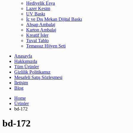
Hediyelik Eşya
Lazer Kesim
UV Baskı
İç ve Dış Mekan Dijital Baskı
Ahşap Ambalaj
Karton Ambalaj
Kreatif İşler
Tuval Tablo
Temassız Hijyen Seti
Anasayfa
Hakkımızda
Tüm Ürünler
Gizlilik Politikamız
Mesafeli Satış Sözleşmesi
İletişim
Blog
Home
Ürünler
bd-172
bd-172