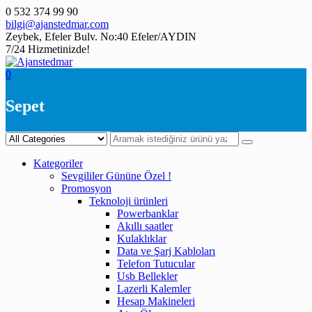
Skip
0 532 374 99 90
to
bilgi@ajanstedmar.com
content
Zeybek, Efeler Bulv. No:40 Efeler/AYDIN
7/24 Hizmetinizde!
0
Sepet
Kategoriler
Sevgililer Gününe Özel !
Promosyon
Teknoloji ürünleri
Powerbanklar
Akıllı saatler
Kulaklıklar
Data ve Şarj Kabloları
Telefon Tutucular
Usb Bellekler
Lazerli Kalemler
Hesap Makineleri