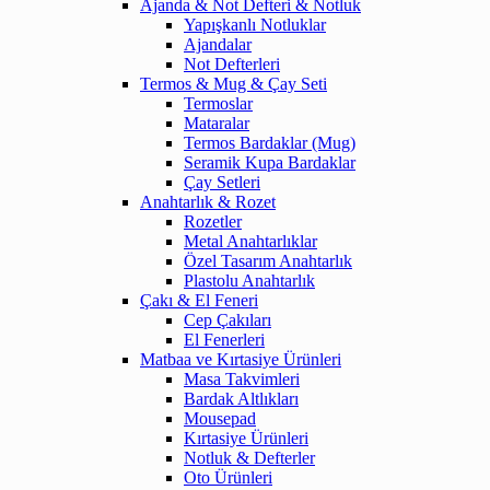
Ajanda & Not Defteri & Notluk
Yapışkanlı Notluklar
Ajandalar
Not Defterleri
Termos & Mug & Çay Seti
Termoslar
Mataralar
Termos Bardaklar (Mug)
Seramik Kupa Bardaklar
Çay Setleri
Anahtarlık & Rozet
Rozetler
Metal Anahtarlıklar
Özel Tasarım Anahtarlık
Plastolu Anahtarlık
Çakı & El Feneri
Cep Çakıları
El Fenerleri
Matbaa ve Kırtasiye Ürünleri
Masa Takvimleri
Bardak Altlıkları
Mousepad
Kırtasiye Ürünleri
Notluk & Defterler
Oto Ürünleri