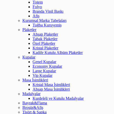
Totem
Folyo
Branda Vinil Baskı
Afiş
Kurumsal Marka Tabelaları
Tuğba Kuruyemiş
Plaketler
Ahşap Plaketler
Tabak Plaketler
Özel Plaketler
Kristal Plaketler
Kadife Kutulu Albüm Plaketler
Kupalar
Genel Kupalar
Economy Kupalar
Large Kupalar
Vip Kupalar
Masa İsimlikleri
Kristal Masa İsimlikleri
Ahşap Masa İsimlikleri
Madalyalar
Kurdeleli ve Kutulu Madalyalar
Bayrak&Flama
Broşür&Afiş
Tişört & Şapka