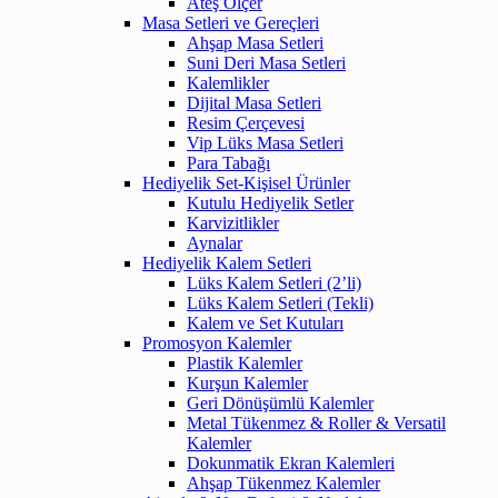
Ateş Ölçer
Masa Setleri ve Gereçleri
Ahşap Masa Setleri
Suni Deri Masa Setleri
Kalemlikler
Dijital Masa Setleri
Resim Çerçevesi
Vip Lüks Masa Setleri
Para Tabağı
Hediyelik Set-Kişisel Ürünler
Kutulu Hediyelik Setler
Karvizitlikler
Aynalar
Hediyelik Kalem Setleri
Lüks Kalem Setleri (2’li)
Lüks Kalem Setleri (Tekli)
Kalem ve Set Kutuları
Promosyon Kalemler
Plastik Kalemler
Kurşun Kalemler
Geri Dönüşümlü Kalemler
Metal Tükenmez & Roller & Versatil
Kalemler
Dokunmatik Ekran Kalemleri
Ahşap Tükenmez Kalemler