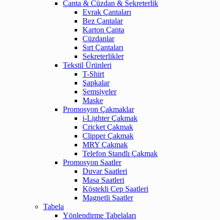
Çanta & Cüzdan & Sekreterlik
Evrak Çantaları
Bez Çantalar
Karton Çanta
Cüzdanlar
Sırt Çantaları
Sekreterlikler
Tekstil Ürünleri
T-Shirt
Şapkalar
Şemsiyeler
Maske
Promosyon Çakmaklar
i-Lighter Çakmak
Cricket Çakmak
Clipper Çakmak
MRY Çakmak
Telefon Standlı Çakmak
Promosyon Saatler
Duvar Saatleri
Masa Saatleri
Köstekli Cep Saatleri
Magnetli Saatler
Tabela
Yönlendirme Tabelaları