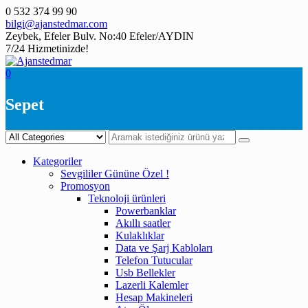
Skip
0 532 374 99 90
to
bilgi@ajanstedmar.com
content
Zeybek, Efeler Bulv. No:40 Efeler/AYDIN
7/24 Hizmetinizde!
0
Sepet
Kategoriler
Sevgililer Gününe Özel !
Promosyon
Teknoloji ürünleri
Powerbanklar
Akıllı saatler
Kulaklıklar
Data ve Şarj Kabloları
Telefon Tutucular
Usb Bellekler
Lazerli Kalemler
Hesap Makineleri