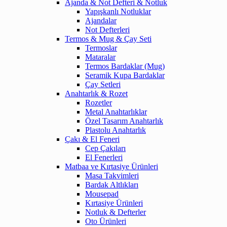
Ajanda & Not Defteri & Notluk
Yapışkanlı Notluklar
Ajandalar
Not Defterleri
Termos & Mug & Çay Seti
Termoslar
Mataralar
Termos Bardaklar (Mug)
Seramik Kupa Bardaklar
Çay Setleri
Anahtarlık & Rozet
Rozetler
Metal Anahtarlıklar
Özel Tasarım Anahtarlık
Plastolu Anahtarlık
Çakı & El Feneri
Cep Çakıları
El Fenerleri
Matbaa ve Kırtasiye Ürünleri
Masa Takvimleri
Bardak Altlıkları
Mousepad
Kırtasiye Ürünleri
Notluk & Defterler
Oto Ürünleri