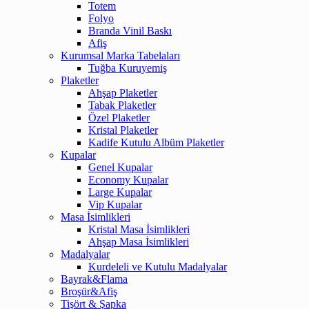
Totem
Folyo
Branda Vinil Baskı
Afiş
Kurumsal Marka Tabelaları
Tuğba Kuruyemiş
Plaketler
Ahşap Plaketler
Tabak Plaketler
Özel Plaketler
Kristal Plaketler
Kadife Kutulu Albüm Plaketler
Kupalar
Genel Kupalar
Economy Kupalar
Large Kupalar
Vip Kupalar
Masa İsimlikleri
Kristal Masa İsimlikleri
Ahşap Masa İsimlikleri
Madalyalar
Kurdeleli ve Kutulu Madalyalar
Bayrak&Flama
Broşür&Afiş
Tişört & Şapka