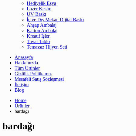
Hediyelik Eşya
Lazer Kesim
UV Baskı
İç ve Dış Mekan Dijital Baskı
Ahşap Ambalaj
Karton Ambalaj
Kreatif İşler
Tuval Tablo
Temassız Hijyen Seti
Anasayfa
Hakkımızda
Tüm Ürünler
Gizlilik Politikamız
Mesafeli Satış Sözleşmesi
İletişim
Blog
Home
Ürünler
bardağı
bardağı