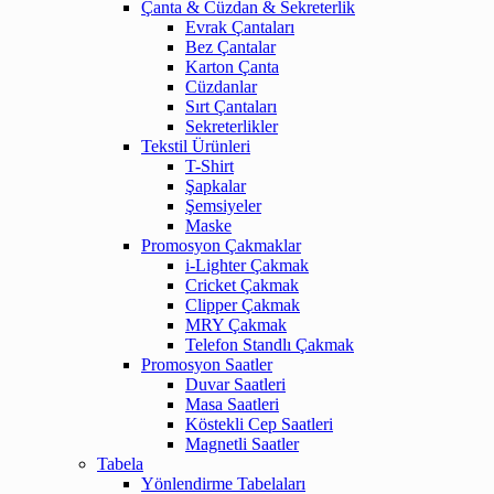
Çanta & Cüzdan & Sekreterlik
Evrak Çantaları
Bez Çantalar
Karton Çanta
Cüzdanlar
Sırt Çantaları
Sekreterlikler
Tekstil Ürünleri
T-Shirt
Şapkalar
Şemsiyeler
Maske
Promosyon Çakmaklar
i-Lighter Çakmak
Cricket Çakmak
Clipper Çakmak
MRY Çakmak
Telefon Standlı Çakmak
Promosyon Saatler
Duvar Saatleri
Masa Saatleri
Köstekli Cep Saatleri
Magnetli Saatler
Tabela
Yönlendirme Tabelaları