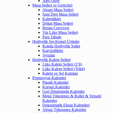
Ateş Ölçer
Masa Setleri ve Gereçleri
Ahşap Masa Setleri
Suni Deri Masa Setleri
Kalemlikler
Dijital Masa Setleri
Resim Çerçevesi
Vip Lüks Masa Setleri
Para Tabağı
Hediyelik Set-Kişisel Ürünler
Kutulu Hediyelik Setler
Karvizitlikler
Aynalar
Hediyelik Kalem Setleri
Lüks Kalem Setleri (2’li)
Lüks Kalem Setleri (Tekli)
Kalem ve Set Kutuları
Promosyon Kalemler
Plastik Kalemler
Kurşun Kalemler
Geri Dönüşümlü Kalemler
Metal Tükenmez & Roller & Versatil
Kalemler
Dokunmatik Ekran Kalemleri
Ahşap Tükenmez Kalemler