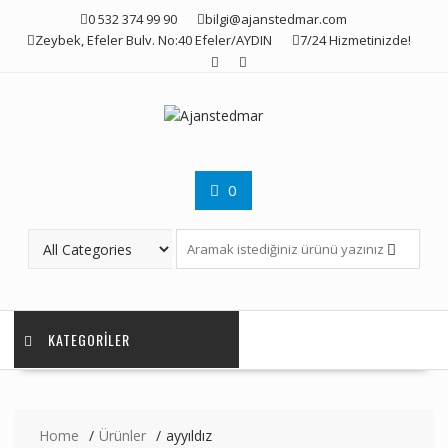
Skip
0 532 374 99 90
bilgi@ajanstedmar.com
to
Zeybek, Efeler Bulv. No:40 Efeler/AYDIN
7/24 Hizmetinizde!
content
0
KATEGORILER
Home
Ürünler
ayyıldız