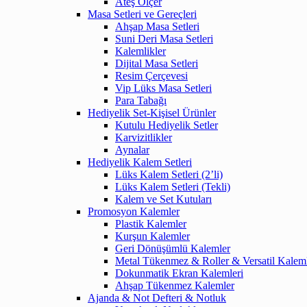
Ateş Ölçer
Masa Setleri ve Gereçleri
Ahşap Masa Setleri
Suni Deri Masa Setleri
Kalemlikler
Dijital Masa Setleri
Resim Çerçevesi
Vip Lüks Masa Setleri
Para Tabağı
Hediyelik Set-Kişisel Ürünler
Kutulu Hediyelik Setler
Karvizitlikler
Aynalar
Hediyelik Kalem Setleri
Lüks Kalem Setleri (2’li)
Lüks Kalem Setleri (Tekli)
Kalem ve Set Kutuları
Promosyon Kalemler
Plastik Kalemler
Kurşun Kalemler
Geri Dönüşümlü Kalemler
Metal Tükenmez & Roller & Versatil Kalem
Dokunmatik Ekran Kalemleri
Ahşap Tükenmez Kalemler
Ajanda & Not Defteri & Notluk