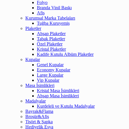
Folyo
Branda Vinil Baskı
Afiş
Kurumsal Marka Tabelaları
Tuğba Kuruyemiş
Plaketler
Ahşap Plaketler
Tabak Plaketler
Özel Plaketler
Kristal Plaketler
Kadife Kutulu Albüm Plaketler
Kupalar
Genel Kupalar
Economy Kupalar
Large Kupalar
Vip Kupalar
Masa İsimlikleri
Kristal Masa İsimlikleri
Ahşap Masa İsimlikleri
Madalyalar
Kurdeleli ve Kutulu Madalyalar
Bayrak&Flama
Broşür&Afiş
Tişört & Şapka
Hediyelik Eşya