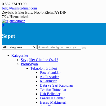
Skip
0 532 374 99 90
to
bilgi@ajanstedmar.com
content
Zeybek, Efeler Bulv. No:40 Efeler/AYDIN
7/24 Hizmetinizde!
0
Sepet
Kategoriler
Sevgililer Gününe Özel !
Promosyon
Teknoloji ürünleri
Powerbanklar
Akıllı saatler
Kulaklıklar
Data ve Şarj Kabloları
Telefon Tutucular
Usb Bellekler
Lazerli Kalemler
Hesap Makineleri