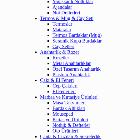
Yapışkanlı Notluklar
Ajandalar
Not Defterleri
Termos & Mug & Çay Seti
Termoslar
Mataralar
Termos Bardaklar (Mug)
Seramik Kupa Bardaklar
Çay Setleri
Anahtarlık & Rozet
Rozetler
Metal Anahtarlıklar
Özel Tasarım Anahtarlık
Plastolu Anahtarlık
Çakı & El Feneri
Cep Çakıları
El Fenerleri
Matbaa ve Kırtasiye Ürünleri
Masa Takvimleri
Bardak Altlıkları
Mousepad
Kırtasiye Ürünleri
Notluk & Defterler
Oto Ürünleri
Çanta & Cüzdan & Sekreterlik