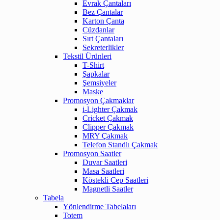
Evrak Çantaları
Bez Çantalar
Karton Çanta
Cüzdanlar
Sırt Çantaları
Sekreterlikler
Tekstil Ürünleri
T-Shirt
Şapkalar
Şemsiyeler
Maske
Promosyon Çakmaklar
i-Lighter Çakmak
Cricket Çakmak
Clipper Çakmak
MRY Çakmak
Telefon Standlı Çakmak
Promosyon Saatler
Duvar Saatleri
Masa Saatleri
Köstekli Cep Saatleri
Magnetli Saatler
Tabela
Yönlendirme Tabelaları
Totem