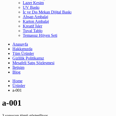
Lazer Kesim
UV Baskı
İç ve Dış Mekan Dijital Baskı
Ahşap Ambalaj
Karton Ambalaj
Kreatif İşler
Tuval Tablo
Temassız Hijyen Seti
Anasayfa
Hakkımızda
Tüm Ürünler
Gizlilik Politikamız
Mesafeli Satış Sözleşmesi
İletişim
Blog
Home
Ürünler
a-001
a-001
3 sonucun tümü gösteriliyor