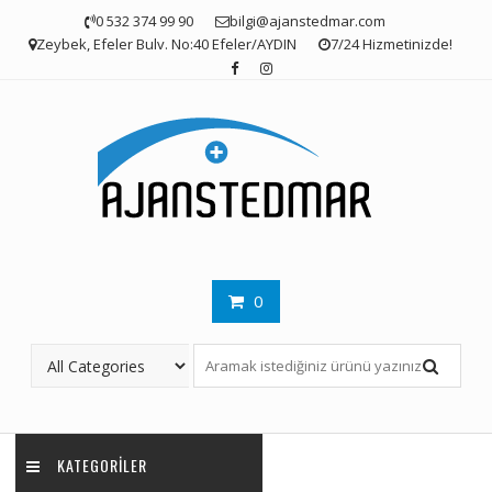
Skip
0 532 374 99 90
bilgi@ajanstedmar.com
to
Zeybek, Efeler Bulv. No:40 Efeler/AYDIN
7/24 Hizmetinizde!
content
0
KATEGORILER