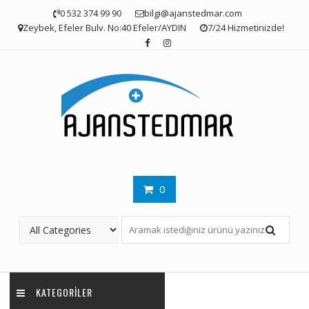
Skip
0 532 374 99 90
bilgi@ajanstedmar.com
to
Zeybek, Efeler Bulv. No:40 Efeler/AYDIN
7/24 Hizmetinizde!
content
0
KATEGORILER