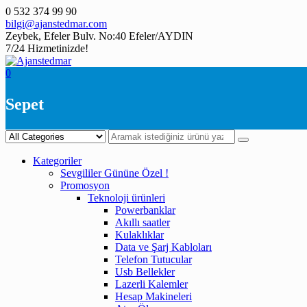
Skip
0 532 374 99 90
to
bilgi@ajanstedmar.com
content
Zeybek, Efeler Bulv. No:40 Efeler/AYDIN
7/24 Hizmetinizde!
0
Sepet
Kategoriler
Sevgililer Gününe Özel !
Promosyon
Teknoloji ürünleri
Powerbanklar
Akıllı saatler
Kulaklıklar
Data ve Şarj Kabloları
Telefon Tutucular
Usb Bellekler
Lazerli Kalemler
Hesap Makineleri