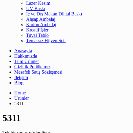
Lazer Kesim
UV Baskı
İç ve Dış Mekan Dijital Baskı
Ahşap Ambalaj
Karton Ambalaj
Kreatif İşler
Tuval Tablo
Temassız Hijyen Seti
Anasayfa
Hakkımızda
Tüm Ürünler
Gizlilik Politikamız
Mesafeli Satış Sözleşmesi
İletişim
Blog
Home
Ürünler
5311
5311
Tek bir sonuç gösteriliyor