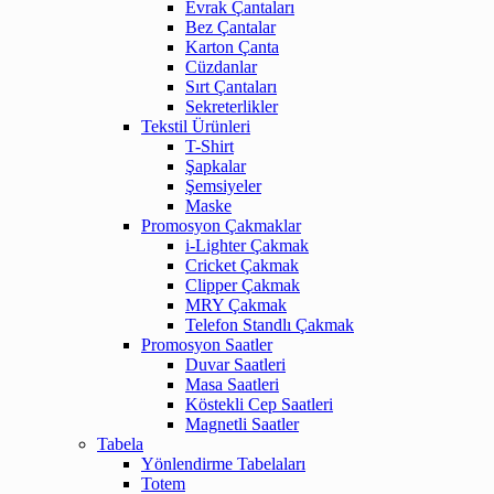
Evrak Çantaları
Bez Çantalar
Karton Çanta
Cüzdanlar
Sırt Çantaları
Sekreterlikler
Tekstil Ürünleri
T-Shirt
Şapkalar
Şemsiyeler
Maske
Promosyon Çakmaklar
i-Lighter Çakmak
Cricket Çakmak
Clipper Çakmak
MRY Çakmak
Telefon Standlı Çakmak
Promosyon Saatler
Duvar Saatleri
Masa Saatleri
Köstekli Cep Saatleri
Magnetli Saatler
Tabela
Yönlendirme Tabelaları
Totem