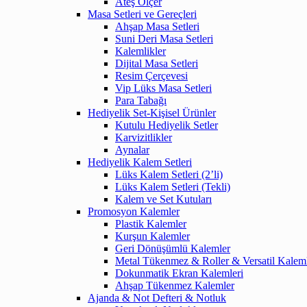
Ateş Ölçer
Masa Setleri ve Gereçleri
Ahşap Masa Setleri
Suni Deri Masa Setleri
Kalemlikler
Dijital Masa Setleri
Resim Çerçevesi
Vip Lüks Masa Setleri
Para Tabağı
Hediyelik Set-Kişisel Ürünler
Kutulu Hediyelik Setler
Karvizitlikler
Aynalar
Hediyelik Kalem Setleri
Lüks Kalem Setleri (2’li)
Lüks Kalem Setleri (Tekli)
Kalem ve Set Kutuları
Promosyon Kalemler
Plastik Kalemler
Kurşun Kalemler
Geri Dönüşümlü Kalemler
Metal Tükenmez & Roller & Versatil Kalem
Dokunmatik Ekran Kalemleri
Ahşap Tükenmez Kalemler
Ajanda & Not Defteri & Notluk