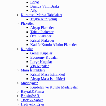
Folyo
Branda Vinil Baskı
Afiş
Kurumsal Marka Tabelaları
Tuğba Kuruyemiş
Plaketler
Ahşap Plaketler
Tabak Plaketler
Özel Plaketler
Kristal Plaketler
Kadife Kutulu Albüm Plaketler
Kupalar
Genel Kupalar
Economy Kupalar
Large Kupalar
Vip Kupalar
Masa İsimlikleri
Kristal Masa İsimlikleri
Ahşap Masa İsimlikleri
Madalyalar
Kurdeleli ve Kutulu Madalyalar
Bayrak&Flama
Broşür&Afiş
Tişört & Şapka
Hediyelik Eşya