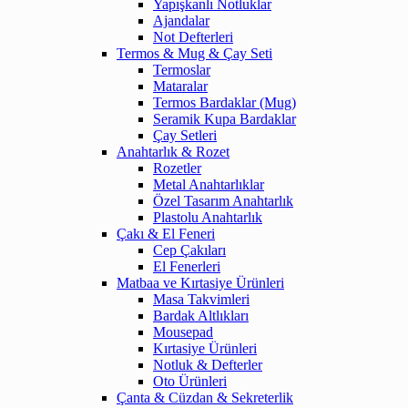
Yapışkanlı Notluklar
Ajandalar
Not Defterleri
Termos & Mug & Çay Seti
Termoslar
Mataralar
Termos Bardaklar (Mug)
Seramik Kupa Bardaklar
Çay Setleri
Anahtarlık & Rozet
Rozetler
Metal Anahtarlıklar
Özel Tasarım Anahtarlık
Plastolu Anahtarlık
Çakı & El Feneri
Cep Çakıları
El Fenerleri
Matbaa ve Kırtasiye Ürünleri
Masa Takvimleri
Bardak Altlıkları
Mousepad
Kırtasiye Ürünleri
Notluk & Defterler
Oto Ürünleri
Çanta & Cüzdan & Sekreterlik