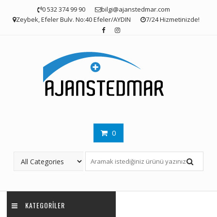
Skip
0 532 374 99 90
bilgi@ajanstedmar.com
to
Zeybek, Efeler Bulv. No:40 Efeler/AYDIN
7/24 Hizmetinizde!
content
0
KATEGORILER