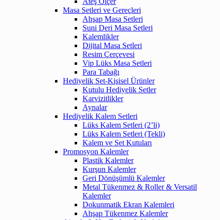
Ateş Ölçer
Masa Setleri ve Gereçleri
Ahşap Masa Setleri
Suni Deri Masa Setleri
Kalemlikler
Dijital Masa Setleri
Resim Çerçevesi
Vip Lüks Masa Setleri
Para Tabağı
Hediyelik Set-Kişisel Ürünler
Kutulu Hediyelik Setler
Karvizitlikler
Aynalar
Hediyelik Kalem Setleri
Lüks Kalem Setleri (2’li)
Lüks Kalem Setleri (Tekli)
Kalem ve Set Kutuları
Promosyon Kalemler
Plastik Kalemler
Kurşun Kalemler
Geri Dönüşümlü Kalemler
Metal Tükenmez & Roller & Versatil
Kalemler
Dokunmatik Ekran Kalemleri
Ahşap Tükenmez Kalemler