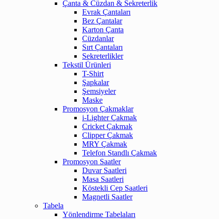
Çanta & Cüzdan & Sekreterlik
Evrak Çantaları
Bez Çantalar
Karton Çanta
Cüzdanlar
Sırt Çantaları
Sekreterlikler
Tekstil Ürünleri
T-Shirt
Şapkalar
Şemsiyeler
Maske
Promosyon Çakmaklar
i-Lighter Çakmak
Cricket Çakmak
Clipper Çakmak
MRY Çakmak
Telefon Standlı Çakmak
Promosyon Saatler
Duvar Saatleri
Masa Saatleri
Köstekli Cep Saatleri
Magnetli Saatler
Tabela
Yönlendirme Tabelaları