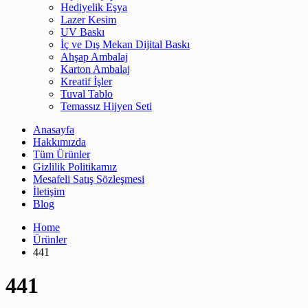
Hediyelik Eşya
Lazer Kesim
UV Baskı
İç ve Dış Mekan Dijital Baskı
Ahşap Ambalaj
Karton Ambalaj
Kreatif İşler
Tuval Tablo
Temassız Hijyen Seti
Anasayfa
Hakkımızda
Tüm Ürünler
Gizlilik Politikamız
Mesafeli Satış Sözleşmesi
İletişim
Blog
Home
Ürünler
441
441