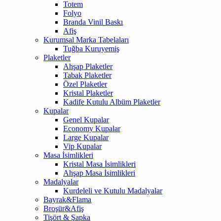
Totem
Folyo
Branda Vinil Baskı
Afiş
Kurumsal Marka Tabelaları
Tuğba Kuruyemiş
Plaketler
Ahşap Plaketler
Tabak Plaketler
Özel Plaketler
Kristal Plaketler
Kadife Kutulu Albüm Plaketler
Kupalar
Genel Kupalar
Economy Kupalar
Large Kupalar
Vip Kupalar
Masa İsimlikleri
Kristal Masa İsimlikleri
Ahşap Masa İsimlikleri
Madalyalar
Kurdeleli ve Kutulu Madalyalar
Bayrak&Flama
Broşür&Afiş
Tişört & Şapka