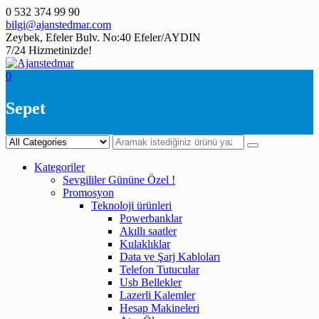
Skip
0 532 374 99 90
to
bilgi@ajanstedmar.com
content
Zeybek, Efeler Bulv. No:40 Efeler/AYDIN
7/24 Hizmetinizde!
0
Sepet
Kategoriler
Sevgililer Gününe Özel !
Promosyon
Teknoloji ürünleri
Powerbanklar
Akıllı saatler
Kulaklıklar
Data ve Şarj Kabloları
Telefon Tutucular
Usb Bellekler
Lazerli Kalemler
Hesap Makineleri