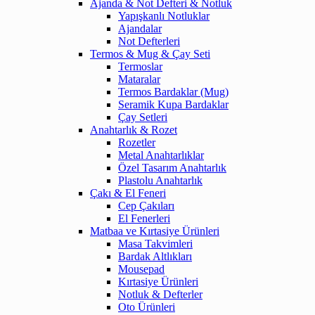
Ajanda & Not Defteri & Notluk
Yapışkanlı Notluklar
Ajandalar
Not Defterleri
Termos & Mug & Çay Seti
Termoslar
Mataralar
Termos Bardaklar (Mug)
Seramik Kupa Bardaklar
Çay Setleri
Anahtarlık & Rozet
Rozetler
Metal Anahtarlıklar
Özel Tasarım Anahtarlık
Plastolu Anahtarlık
Çakı & El Feneri
Cep Çakıları
El Fenerleri
Matbaa ve Kırtasiye Ürünleri
Masa Takvimleri
Bardak Altlıkları
Mousepad
Kırtasiye Ürünleri
Notluk & Defterler
Oto Ürünleri