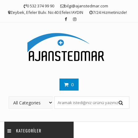
Skip
0 532 374 99 90
bilgi@ajanstedmar.com
to
Zeybek, Efeler Bulv. No:40 Efeler/AYDIN
7/24 Hizmetinizde!
content
0
KATEGORILER