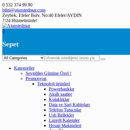
Skip
0 532 374 99 90
to
bilgi@ajanstedmar.com
content
Zeybek, Efeler Bulv. No:40 Efeler/AYDIN
7/24 Hizmetinizde!
0
Sepet
Kategoriler
Sevgililer Gününe Özel !
Promosyon
Teknoloji ürünleri
Powerbanklar
Akıllı saatler
Kulaklıklar
Data ve Şarj Kabloları
Telefon Tutucular
Usb Bellekler
Lazerli Kalemler
Hesap Makineleri