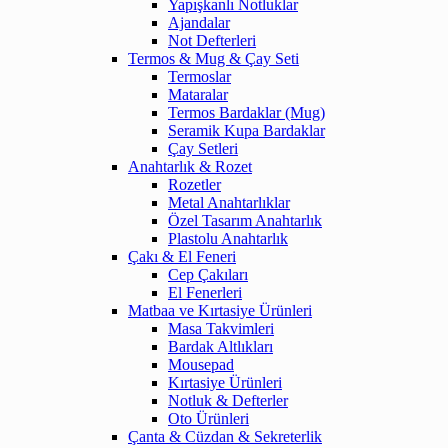
Yapışkanlı Notluklar
Ajandalar
Not Defterleri
Termos & Mug & Çay Seti
Termoslar
Mataralar
Termos Bardaklar (Mug)
Seramik Kupa Bardaklar
Çay Setleri
Anahtarlık & Rozet
Rozetler
Metal Anahtarlıklar
Özel Tasarım Anahtarlık
Plastolu Anahtarlık
Çakı & El Feneri
Cep Çakıları
El Fenerleri
Matbaa ve Kırtasiye Ürünleri
Masa Takvimleri
Bardak Altlıkları
Mousepad
Kırtasiye Ürünleri
Notluk & Defterler
Oto Ürünleri
Çanta & Cüzdan & Sekreterlik