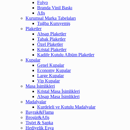
Folyo
Branda Vinil Baskı
Afiş
Kurumsal Marka Tabelaları
Tuğba Kuruyemiş
Plaketler
Ahşap Plaketler
Tabak Plaketler
Özel Plaketler
Kristal Plaketler
Kadife Kutulu Albüm Plaketler
Kupalar
Genel Kupalar
Economy Kupalar
Large Kupalar
Vip Kupalar
Masa İsimlikleri
Kristal Masa İsimlikleri
Ahşap Masa İsimlikleri
Madalyalar
Kurdeleli ve Kutulu Madalyalar
Bayrak&Flama
Broşür&Afiş
Tişört & Şapka
Hediyelik Eşya