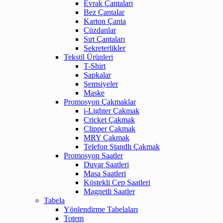
Evrak Çantaları
Bez Çantalar
Karton Çanta
Cüzdanlar
Sırt Çantaları
Sekreterlikler
Tekstil Ürünleri
T-Shirt
Şapkalar
Şemsiyeler
Maske
Promosyon Çakmaklar
i-Lighter Çakmak
Cricket Çakmak
Clipper Çakmak
MRY Çakmak
Telefon Standlı Çakmak
Promosyon Saatler
Duvar Saatleri
Masa Saatleri
Köstekli Cep Saatleri
Magnetli Saatler
Tabela
Yönlendirme Tabelaları
Totem