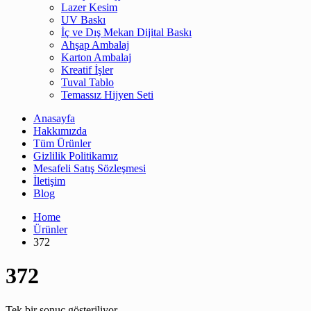
Lazer Kesim
UV Baskı
İç ve Dış Mekan Dijital Baskı
Ahşap Ambalaj
Karton Ambalaj
Kreatif İşler
Tuval Tablo
Temassız Hijyen Seti
Anasayfa
Hakkımızda
Tüm Ürünler
Gizlilik Politikamız
Mesafeli Satış Sözleşmesi
İletişim
Blog
Home
Ürünler
372
372
Tek bir sonuç gösteriliyor