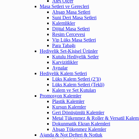
Ateş Ölçer
Masa Setleri ve Gereçleri
Ahşap Masa Setleri
Suni Deri Masa Setleri
Kalemlikler
Dijital Masa Setleri
Resim Çerçevesi
Vip Lüks Masa Setleri
Para Tabağı
Hediyelik Set-Kişisel Ürünler
Kutulu Hediyelik Setler
Karvizitlikler
Aynalar
Hediyelik Kalem Setleri
Lüks Kalem Setleri (2’li)
Lüks Kalem Setleri (Tekli)
Kalem ve Set Kutuları
Promosyon Kalemler
Plastik Kalemler
Kurşun Kalemler
Geri Dönüşümlü Kalemler
Metal Tükenmez & Roller & Versatil Kalem
Dokunmatik Ekran Kalemleri
Ahşap Tükenmez Kalemler
Ajanda & Not Defteri & Notluk