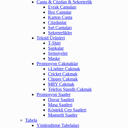
Çanta & Cüzdan & Sekreterlik
Evrak Çantaları
Bez Çantalar
Karton Çanta
Cüzdanlar
Sırt Çantaları
Sekreterlikler
Tekstil Ürünleri
T-Shirt
Şapkalar
Şemsiyeler
Maske
Promosyon Çakmaklar
i-Lighter Çakmak
Cricket Çakmak
Clipper Çakmak
MRY Çakmak
Telefon Standlı Çakmak
Promosyon Saatler
Duvar Saatleri
Masa Saatleri
Köstekli Cep Saatleri
Magnetli Saatler
Tabela
Yönlendirme Tabelaları