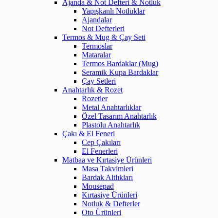
Ajanda & Not Defteri & Notluk
Yapışkanlı Notluklar
Ajandalar
Not Defterleri
Termos & Mug & Çay Seti
Termoslar
Mataralar
Termos Bardaklar (Mug)
Seramik Kupa Bardaklar
Çay Setleri
Anahtarlık & Rozet
Rozetler
Metal Anahtarlıklar
Özel Tasarım Anahtarlık
Plastolu Anahtarlık
Çakı & El Feneri
Cep Çakıları
El Fenerleri
Matbaa ve Kırtasiye Ürünleri
Masa Takvimleri
Bardak Altlıkları
Mousepad
Kırtasiye Ürünleri
Notluk & Defterler
Oto Ürünleri