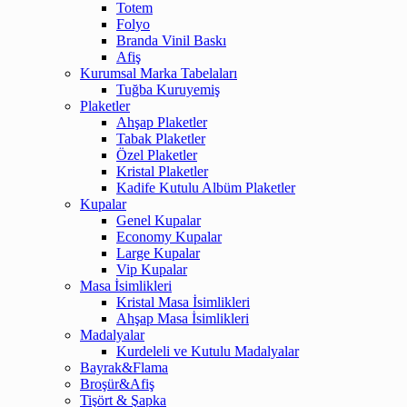
Totem
Folyo
Branda Vinil Baskı
Afiş
Kurumsal Marka Tabelaları
Tuğba Kuruyemiş
Plaketler
Ahşap Plaketler
Tabak Plaketler
Özel Plaketler
Kristal Plaketler
Kadife Kutulu Albüm Plaketler
Kupalar
Genel Kupalar
Economy Kupalar
Large Kupalar
Vip Kupalar
Masa İsimlikleri
Kristal Masa İsimlikleri
Ahşap Masa İsimlikleri
Madalyalar
Kurdeleli ve Kutulu Madalyalar
Bayrak&Flama
Broşür&Afiş
Tişört & Şapka