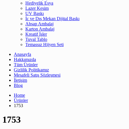
Hediyelik Eşya
Lazer Kesim
UV Baskı
İç ve Dış Mekan Dijital Baskı
Ahşap Ambalaj
Karton Ambalaj
Kreatif İşler
Tuval Tablo
Temassız Hijyen Seti
Anasayfa
Hakkımızda
Tüm Ürünler
Gizlilik Politikamız
Mesafeli Satış Sözleşmesi
İletişim
Blog
Home
Ürünler
1753
1753