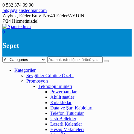
Skip
0 532 374 99 90
to
bilgi@ajanstedmar.com
content
Zeybek, Efeler Bulv. No:40 Efeler/AYDIN
7/24 Hizmetinizde!
0
Sepet
Kategoriler
Sevgililer Gününe Özel !
Promosyon
Teknoloji ürünleri
Powerbanklar
Akıllı saatler
Kulaklıklar
Data ve Şarj Kabloları
Telefon Tutucular
Usb Bellekler
Lazerli Kalemler
Hesap Makineleri