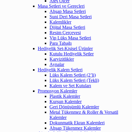
Ateş Ölçer
Masa Setleri ve Gereçleri
Ahşap Masa Setleri
Suni Deri Masa Setleri
Kalemlikler
Dijital Masa Setleri
Resim Çerçevesi
Vip Lüks Masa Setleri
Para Tabağı
Hediyelik Set-Kişisel Ürünler
Kutulu Hediyelik Setler
Karvizitlikler
Aynalar
Hediyelik Kalem Setleri
Lüks Kalem Setleri (2’li)
Lüks Kalem Setleri (Tekli)
Kalem ve Set Kutuları
Promosyon Kalemler
Plastik Kalemler
Kurşun Kalemler
Geri Dönüşümlü Kalemler
Metal Tükenmez & Roller & Versatil
Kalemler
Dokunmatik Ekran Kalemleri
Ahşap Tükenmez Kalemler