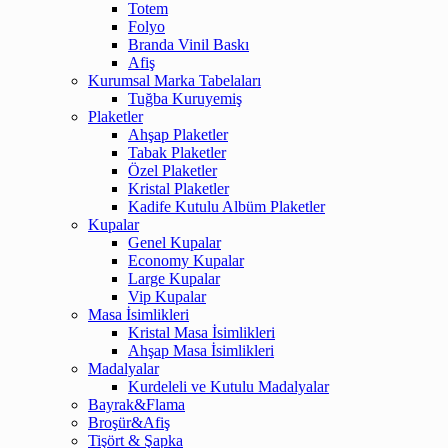
Totem
Folyo
Branda Vinil Baskı
Afiş
Kurumsal Marka Tabelaları
Tuğba Kuruyemiş
Plaketler
Ahşap Plaketler
Tabak Plaketler
Özel Plaketler
Kristal Plaketler
Kadife Kutulu Albüm Plaketler
Kupalar
Genel Kupalar
Economy Kupalar
Large Kupalar
Vip Kupalar
Masa İsimlikleri
Kristal Masa İsimlikleri
Ahşap Masa İsimlikleri
Madalyalar
Kurdeleli ve Kutulu Madalyalar
Bayrak&Flama
Broşür&Afiş
Tişört & Şapka