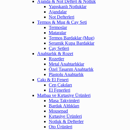
Ajanda & Not Defteri & Notluk
Yapışkanlı Notluklar
Ajandalar
Not Defterleri
Termos & Mug & Çay Seti
Termoslar
Mataralar
Termos Bardaklar (Mug)
Seramik Kupa Bardaklar
Çay Setleri
Anahtarlık & Rozet
Rozetler
Metal Anahtarlıklar
Özel Tasarım Anahtarlık
Plastolu Anahtarlık
Çakı & El Feneri
Cep Çakıları
El Fenerleri
Matbaa ve Kırtasiye Ürünleri
Masa Takvimleri
Bardak Altlıkları
Mousepad
Kırtasiye Ürünleri
Notluk & Defterler
Oto Ürünleri