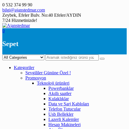
Skip
0 532 374 99 90
to
bilgi@ajanstedmar.com
content
Zeybek, Efeler Bulv. No:40 Efeler/AYDIN
7/24 Hizmetinizde!
0
Sepet
Kategoriler
Sevgililer Gününe Özel !
Promosyon
Teknoloji ürünleri
Powerbanklar
Akıllı saatler
Kulaklıklar
Data ve Şarj Kabloları
Telefon Tutucular
Usb Bellekler
Lazerli Kalemler
Hesap Makineleri