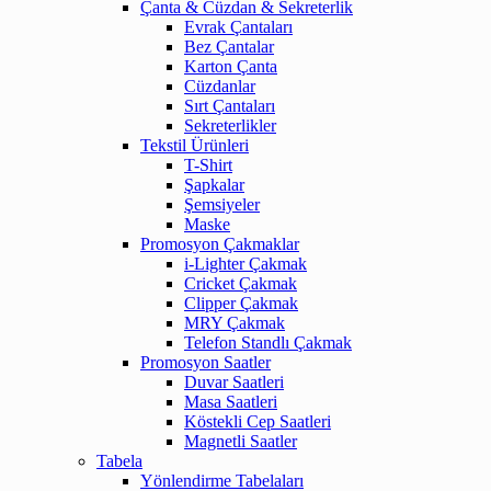
Çanta & Cüzdan & Sekreterlik
Evrak Çantaları
Bez Çantalar
Karton Çanta
Cüzdanlar
Sırt Çantaları
Sekreterlikler
Tekstil Ürünleri
T-Shirt
Şapkalar
Şemsiyeler
Maske
Promosyon Çakmaklar
i-Lighter Çakmak
Cricket Çakmak
Clipper Çakmak
MRY Çakmak
Telefon Standlı Çakmak
Promosyon Saatler
Duvar Saatleri
Masa Saatleri
Köstekli Cep Saatleri
Magnetli Saatler
Tabela
Yönlendirme Tabelaları