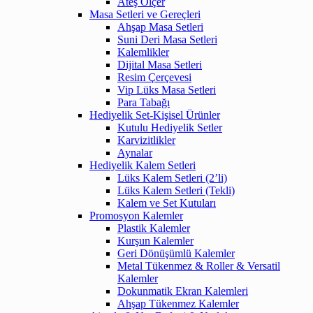
Ateş Ölçer
Masa Setleri ve Gereçleri
Ahşap Masa Setleri
Suni Deri Masa Setleri
Kalemlikler
Dijital Masa Setleri
Resim Çerçevesi
Vip Lüks Masa Setleri
Para Tabağı
Hediyelik Set-Kişisel Ürünler
Kutulu Hediyelik Setler
Karvizitlikler
Aynalar
Hediyelik Kalem Setleri
Lüks Kalem Setleri (2’li)
Lüks Kalem Setleri (Tekli)
Kalem ve Set Kutuları
Promosyon Kalemler
Plastik Kalemler
Kurşun Kalemler
Geri Dönüşümlü Kalemler
Metal Tükenmez & Roller & Versatil
Kalemler
Dokunmatik Ekran Kalemleri
Ahşap Tükenmez Kalemler