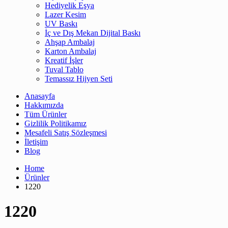
Hediyelik Eşya
Lazer Kesim
UV Baskı
İç ve Dış Mekan Dijital Baskı
Ahşap Ambalaj
Karton Ambalaj
Kreatif İşler
Tuval Tablo
Temassız Hijyen Seti
Anasayfa
Hakkımızda
Tüm Ürünler
Gizlilik Politikamız
Mesafeli Satış Sözleşmesi
İletişim
Blog
Home
Ürünler
1220
1220