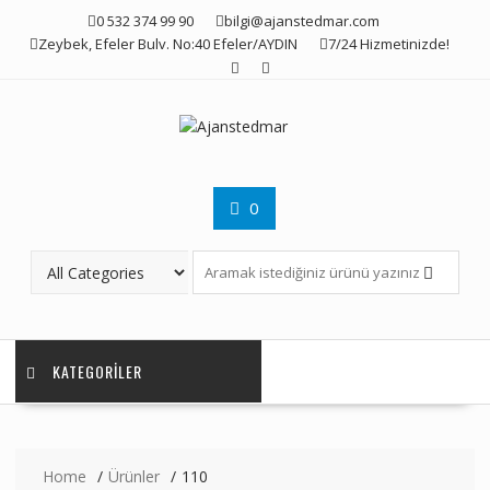
Skip
0 532 374 99 90
bilgi@ajanstedmar.com
to
Zeybek, Efeler Bulv. No:40 Efeler/AYDIN
7/24 Hizmetinizde!
content
0
KATEGORILER
Home
Ürünler
110