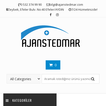
Skip
0 532 374 99 90
bilgi@ajanstedmar.com
to
Zeybek, Efeler Bulv. No:40 Efeler/AYDIN
7/24 Hizmetinizde!
content
0
KATEGORILER