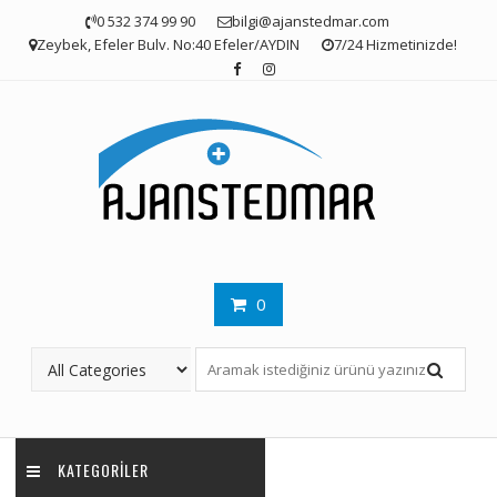
Skip
0 532 374 99 90
bilgi@ajanstedmar.com
to
Zeybek, Efeler Bulv. No:40 Efeler/AYDIN
7/24 Hizmetinizde!
content
0
KATEGORILER