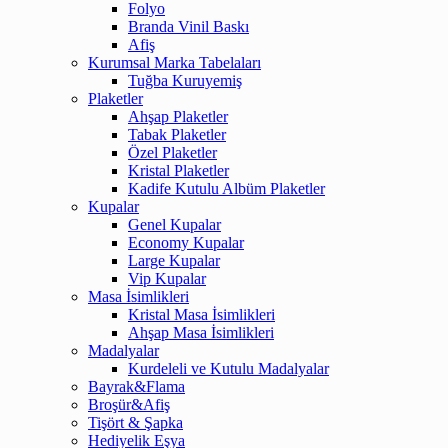
Folyo
Branda Vinil Baskı
Afiş
Kurumsal Marka Tabelaları
Tuğba Kuruyemiş
Plaketler
Ahşap Plaketler
Tabak Plaketler
Özel Plaketler
Kristal Plaketler
Kadife Kutulu Albüm Plaketler
Kupalar
Genel Kupalar
Economy Kupalar
Large Kupalar
Vip Kupalar
Masa İsimlikleri
Kristal Masa İsimlikleri
Ahşap Masa İsimlikleri
Madalyalar
Kurdeleli ve Kutulu Madalyalar
Bayrak&Flama
Broşür&Afiş
Tişört & Şapka
Hediyelik Eşya