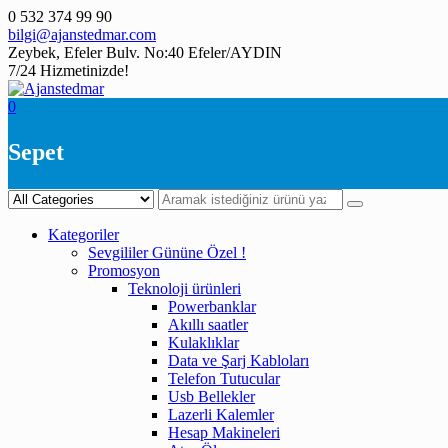
Skip
0 532 374 99 90
to
bilgi@ajanstedmar.com
content
Zeybek, Efeler Bulv. No:40 Efeler/AYDIN
7/24 Hizmetinizde!
0
Sepet
Kategoriler
Sevgililer Gününe Özel !
Promosyon
Teknoloji ürünleri
Powerbanklar
Akıllı saatler
Kulaklıklar
Data ve Şarj Kabloları
Telefon Tutucular
Usb Bellekler
Lazerli Kalemler
Hesap Makineleri