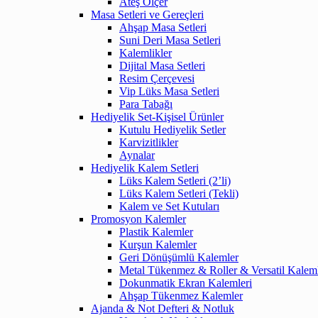
Ateş Ölçer
Masa Setleri ve Gereçleri
Ahşap Masa Setleri
Suni Deri Masa Setleri
Kalemlikler
Dijital Masa Setleri
Resim Çerçevesi
Vip Lüks Masa Setleri
Para Tabağı
Hediyelik Set-Kişisel Ürünler
Kutulu Hediyelik Setler
Karvizitlikler
Aynalar
Hediyelik Kalem Setleri
Lüks Kalem Setleri (2’li)
Lüks Kalem Setleri (Tekli)
Kalem ve Set Kutuları
Promosyon Kalemler
Plastik Kalemler
Kurşun Kalemler
Geri Dönüşümlü Kalemler
Metal Tükenmez & Roller & Versatil Kalem
Dokunmatik Ekran Kalemleri
Ahşap Tükenmez Kalemler
Ajanda & Not Defteri & Notluk