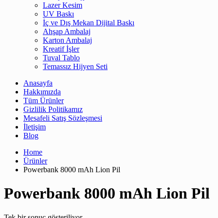
Lazer Kesim
UV Baskı
İç ve Dış Mekan Dijital Baskı
Ahşap Ambalaj
Karton Ambalaj
Kreatif İşler
Tuval Tablo
Temassız Hijyen Seti
Anasayfa
Hakkımızda
Tüm Ürünler
Gizlilik Politikamız
Mesafeli Satış Sözleşmesi
İletişim
Blog
Home
Ürünler
Powerbank 8000 mAh Lion Pil
Powerbank 8000 mAh Lion Pil
Tek bir sonuç gösteriliyor