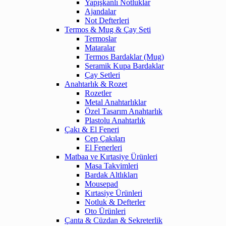
Yapışkanlı Notluklar
Ajandalar
Not Defterleri
Termos & Mug & Çay Seti
Termoslar
Mataralar
Termos Bardaklar (Mug)
Seramik Kupa Bardaklar
Çay Setleri
Anahtarlık & Rozet
Rozetler
Metal Anahtarlıklar
Özel Tasarım Anahtarlık
Plastolu Anahtarlık
Çakı & El Feneri
Cep Çakıları
El Fenerleri
Matbaa ve Kırtasiye Ürünleri
Masa Takvimleri
Bardak Altlıkları
Mousepad
Kırtasiye Ürünleri
Notluk & Defterler
Oto Ürünleri
Çanta & Cüzdan & Sekreterlik