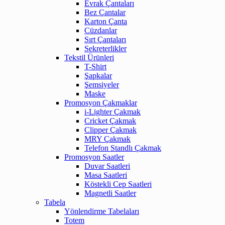
Evrak Çantaları
Bez Çantalar
Karton Çanta
Cüzdanlar
Sırt Çantaları
Sekreterlikler
Tekstil Ürünleri
T-Shirt
Şapkalar
Şemsiyeler
Maske
Promosyon Çakmaklar
i-Lighter Çakmak
Cricket Çakmak
Clipper Çakmak
MRY Çakmak
Telefon Standlı Çakmak
Promosyon Saatler
Duvar Saatleri
Masa Saatleri
Köstekli Cep Saatleri
Magnetli Saatler
Tabela
Yönlendirme Tabelaları
Totem