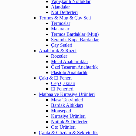
Yapışkanlı Notluklar
Ajandalar
Not Defterleri
Termos & Mug & Çay Seti
Termoslar
Mataralar
Termos Bardaklar (Mug)
Seramik Kupa Bardaklar
Çay Setleri
Anahtarlık & Rozet
Rozetler
Metal Anahtarlıklar
Özel Tasarım Anahtarlık
Plastolu Anahtarlık
Çakı & El Feneri
Cep Çakıları
El Fenerleri
Matbaa ve Kırtasiye Ürünleri
Masa Takvimleri
Bardak Altlıkları
Mousepad
Kırtasiye Ürünleri
Notluk & Defterler
Oto Ürünleri
Çanta & Cüzdan & Sekreterlik