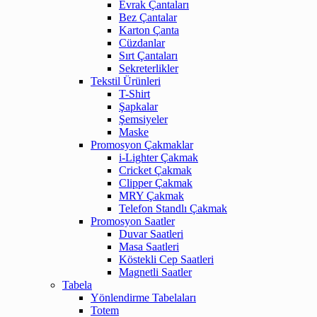
Evrak Çantaları
Bez Çantalar
Karton Çanta
Cüzdanlar
Sırt Çantaları
Sekreterlikler
Tekstil Ürünleri
T-Shirt
Şapkalar
Şemsiyeler
Maske
Promosyon Çakmaklar
i-Lighter Çakmak
Cricket Çakmak
Clipper Çakmak
MRY Çakmak
Telefon Standlı Çakmak
Promosyon Saatler
Duvar Saatleri
Masa Saatleri
Köstekli Cep Saatleri
Magnetli Saatler
Tabela
Yönlendirme Tabelaları
Totem