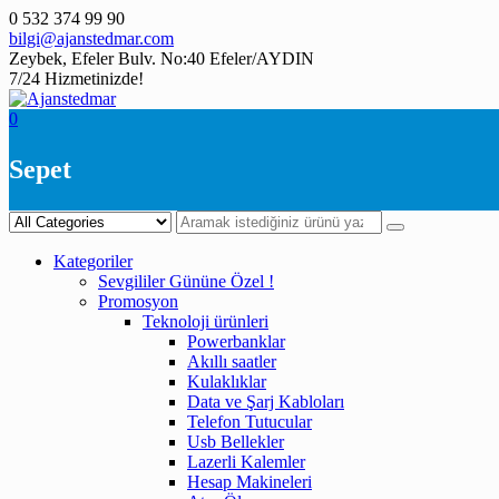
Skip
0 532 374 99 90
to
bilgi@ajanstedmar.com
content
Zeybek, Efeler Bulv. No:40 Efeler/AYDIN
7/24 Hizmetinizde!
0
Sepet
Kategoriler
Sevgililer Gününe Özel !
Promosyon
Teknoloji ürünleri
Powerbanklar
Akıllı saatler
Kulaklıklar
Data ve Şarj Kabloları
Telefon Tutucular
Usb Bellekler
Lazerli Kalemler
Hesap Makineleri