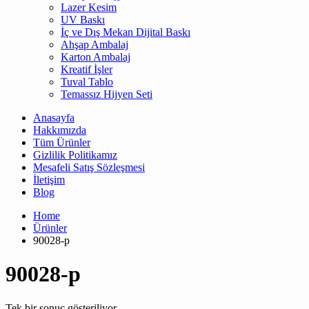
Lazer Kesim
UV Baskı
İç ve Dış Mekan Dijital Baskı
Ahşap Ambalaj
Karton Ambalaj
Kreatif İşler
Tuval Tablo
Temassız Hijyen Seti
Anasayfa
Hakkımızda
Tüm Ürünler
Gizlilik Politikamız
Mesafeli Satış Sözleşmesi
İletişim
Blog
Home
Ürünler
90028-p
90028-p
Tek bir sonuç gösteriliyor