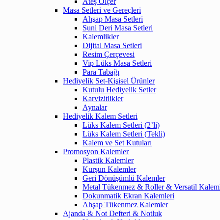
Ateş Ölçer
Masa Setleri ve Gereçleri
Ahşap Masa Setleri
Suni Deri Masa Setleri
Kalemlikler
Dijital Masa Setleri
Resim Çerçevesi
Vip Lüks Masa Setleri
Para Tabağı
Hediyelik Set-Kişisel Ürünler
Kutulu Hediyelik Setler
Karvizitlikler
Aynalar
Hediyelik Kalem Setleri
Lüks Kalem Setleri (2’li)
Lüks Kalem Setleri (Tekli)
Kalem ve Set Kutuları
Promosyon Kalemler
Plastik Kalemler
Kurşun Kalemler
Geri Dönüşümlü Kalemler
Metal Tükenmez & Roller & Versatil Kalem
Dokunmatik Ekran Kalemleri
Ahşap Tükenmez Kalemler
Ajanda & Not Defteri & Notluk