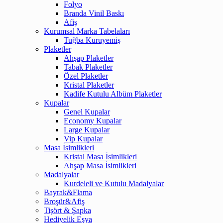
Folyo
Branda Vinil Baskı
Afiş
Kurumsal Marka Tabelaları
Tuğba Kuruyemiş
Plaketler
Ahşap Plaketler
Tabak Plaketler
Özel Plaketler
Kristal Plaketler
Kadife Kutulu Albüm Plaketler
Kupalar
Genel Kupalar
Economy Kupalar
Large Kupalar
Vip Kupalar
Masa İsimlikleri
Kristal Masa İsimlikleri
Ahşap Masa İsimlikleri
Madalyalar
Kurdeleli ve Kutulu Madalyalar
Bayrak&Flama
Broşür&Afiş
Tişört & Şapka
Hediyelik Eşya