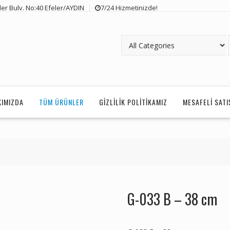
er Bulv. No:40 Efeler/AYDIN
7/24 Hizmetinizde!
KIMIZDA
TÜM ÜRÜNLER
GIZLILIK POLITIKAMIZ
MESAFELI SAT
G-033 B – 38 cm