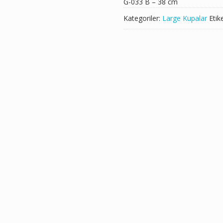
G-033 B – 38 cm
Kategoriler:
Large Kupalar
Etik