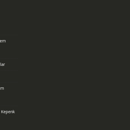
stem
lar
om
e Kepenk