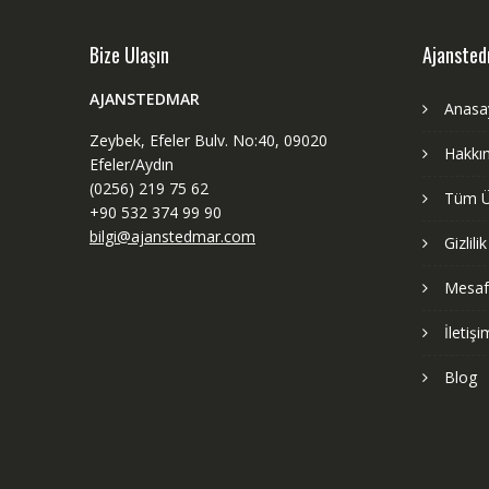
Bize Ulaşın
Ajanste
AJANSTEDMAR
Anasa
Zeybek, Efeler Bulv. No:40, 09020
Hakkı
Efeler/Aydın
(0256) 219 75 62
Tüm Ü
+90 532 374 99 90
bilgi@ajanstedmar.com
Gizlili
Mesafe
İletişi
Blog