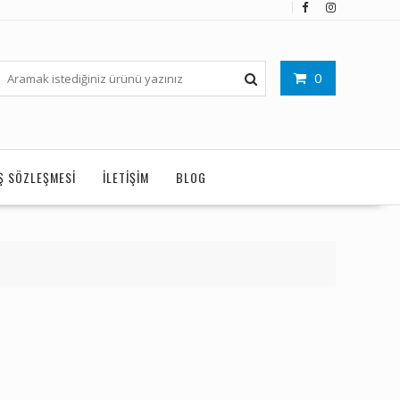
0
IŞ SÖZLEŞMESI
İLETIŞIM
BLOG