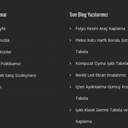
dmar
Son Blog Yazılarımız
yfa
Folyo Kesim Araç Kaplama
mızda
Pleksi Kutu Harfli Borulu Si
Tabela
rünler
Kompozit Oyma Işıklı Tabela
k Politikamız
Renkli Led Ekran İmalatımız
li Satış Sözleşmesi
İçten Aydınlatma Gümüş Kr
m
Tabela
Işıklı Klasik Germe Tabela v
Kaplama