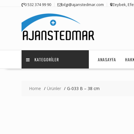
Skip
0 532 374 99 90
bilgi@ajanstedmar.com
Zeybek, Efel
to
content
KATEGORILER
ANASAYFA
HAK
Home
Ürünler
G-033 B – 38 cm