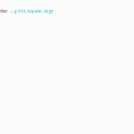
etler:
–
,
g-033
,
kupalar
,
large