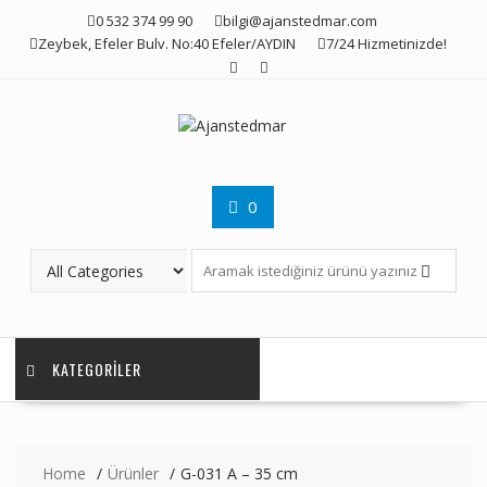
Skip
0 532 374 99 90
bilgi@ajanstedmar.com
to
Zeybek, Efeler Bulv. No:40 Efeler/AYDIN
7/24 Hizmetinizde!
content
0
KATEGORILER
Home
Ürünler
G-031 A – 35 cm